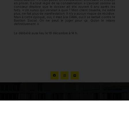
en prison. Il a tout réglé de sa condamnation. » L’avocat comme sa
consœur déplore que le dossier ait été rouvert 6 ans après les
faits. « Un sursis qui servirait à quoi ? Mon client travaille, ne milite
plus, ne fait plus de manifestation. Il n’y a aucun risque de récidive.
Mais à cette époque, oui, il était à la CARA, oui il se battait contre le
Bastion Social. On ne peut le juger pour ça. Qu’on le relaxe
définitivement. »
Le délibéré aura lieu le 19 décembre à 14 h.
NOS ACTIONNAIRES, C'EST
VOUS.
Aidez-nous à rester gratuit,