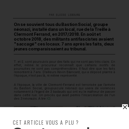
PAR
ELOISE LEBOURG
On se souvient tous du Bastion Social, groupe
néonazi, installé dans un local, rue de la Treille à
Clermont Ferrand, en 2017/2018. En août et
octobre 2018, des militants antifascistes avaient
"saccagé" ces locaux. 7 ans après les faits, deux
jeunes comparaissaient au tribunal.
T. et E. sont poursuivis pour des faits qui ne sont pas très clairs. En
effet, même le procureur reconnaît que certains motifs de
poursuites ne sont pas compréhensibles. Il faut dire que les faits
remontent à 7 ans. D’ailleurs Kevin Blancard, qui a déposé plainte à
l’époque, n’est pas là, ni même représenté.
A l’époque, la ville de Clermont-Ferrand est terrorisée par l’arrivée
du Bastion Social, groupuscule néonazi qui usera de violences
notamment à l’égard de 3 badauds qui ont eu le malheur de passer
dans cette rue. Un procès qui avait permis l’incarcération de l’un
des 3 néonazis. A lire
ICI
.
CET ARTICLE VOUS A PLU ?