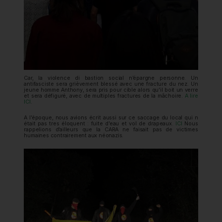
Car, la violence di bastion social n’épargne personne. Un
antifasciste sera grièvement blessé avec une fracture du nez. Un
jeune homme Anthony, sera pris pour cible alors qu’il boit un verre
et sera défiguré, avec de multiples fractures de la mâchoire.
A lire
ICI
.
A l’époque, nous avions écrit aussi sur ce saccage du local qui n
était pas tres éloquent : fuite d’eau et vol de drapeaux.
ICI
Nous
rappelions d’ailleurs que la CARA ne faisait pas de victimes
humaines contrairement aux néonazis.