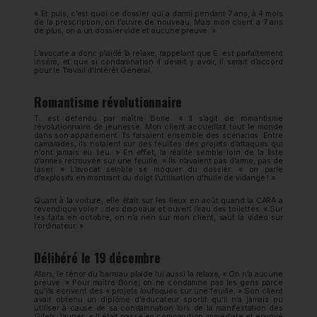
« Et puis, c’est quoi ce dossier qui a dormi pendant 7 ans, à 4 mois
de la prescription, on l’ouvre de nouveau. Mais mon client a 7 ans
de plus, on a un dossier vide et aucune preuve. »
L’avocate a donc plaidé la relaxe, rappelant que E. est parfaitement
inséré, et que si condamnation il devait y avoir, il serait d’accord
pour le Travail d’Intérêt Général.
Romantisme révolutionnaire
T. est défendu par maître Borie. « Il s’agit de romantisme
révolutionnaire de jeunesse. Mon client accueillait tout le monde
dans son appartement. Ils faisaient ensemble des scénarios. Entre
camarades, ils notaient sur des feuilles des projets d’attaques qui
n’ont jamais eu lieu. » En effet, la réalité semble loin de la liste
d’armes retrouvée sur une feuille. « Ils n’avaient pas d’arme, pas de
taser. » L’avocat semble se moquer du dossier: « on parle
d’explosifs en montrant du doigt l’utilisation d’huile de vidange ! »
Quant à la voiture, elle était sur les lieux en août quand la CARA a
revendiqué voler …des drapeaux et ouvert l’eau des toilettes. « Sur
les faits en octobre, on n’a rien sur mon client, sauf la vidéo sur
l’ordinateur. »
Délibéré le 19 décembre
Alors, le ténor du barreau plaide lui aussi la relaxe, « On n’a aucune
preuve. » Pour maître Borie, on ne condamne pas les gens parce
qu’ils écrivent des « projets loufoques sur une feuille. » Son client
avait obtenu un diplôme d’éducateur sportif qu’il n’a jamais pu
utiliser à cause de sa condamnation lors de la manifestation des
Gilets Jaunes. « Il était passé en comparution immédiate et envoyé