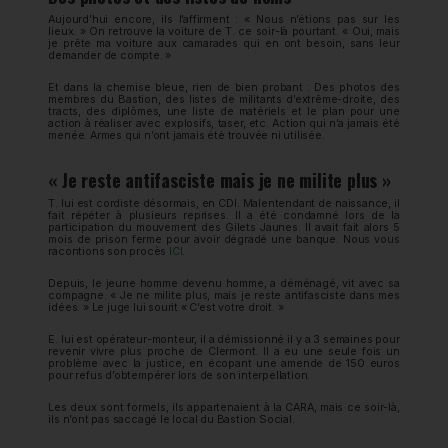
Aujourd’hui encore, ils l’affirment : « Nous n’étions pas sur les
lieux. » On retrouve la voiture de T. ce soir-là pourtant. « Oui, mais
je prête ma voiture aux camarades qui en ont besoin, sans leur
demander de compte. »
Et dans la chemise bleue, rien de bien probant : Des photos des
membres du Bastion, des listes de militants d’extrême-droite, des
tracts, des diplômes, une liste de matériels et le plan pour une
action à réaliser avec explosifs, taser, etc. Action qui n’a jamais été
menée. Armes qui n’ont jamais été trouvée ni utilisée.
« Je reste antifasciste mais je ne milite plus »
T. lui est cordiste désormais, en CDI. Malentendant de naissance, il
fait répéter à plusieurs reprises. Il a été condamné lors de la
participation du mouvement des Gilets Jaunes. Il avait fait alors 5
mois de prison ferme pour avoir dégradé une banque. Nous vous
racontions son procès
ICI
.
Depuis, le jeune homme devenu homme, a déménagé, vit avec sa
compagne. « Je ne milite plus, mais je reste antifasciste dans mes
idées. » Le juge lui sourit « C’est votre droit. »
E. lui est opérateur-monteur, il a démissionné il y a 3 semaines pour
revenir vivre plus proche de Clermont. Il a eu une seule fois un
problème avec la justice, en écopant une amende de 150 euros
pour refus d’obtempérer lors de son interpellation.
Les deux sont formels, ils appartenaient à la CARA, mais ce soir-là,
ils n’ont pas saccagé le local du Bastion Social.