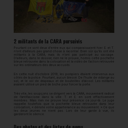
2 militants de la CARA pursuivis
Pourtant ce sont deux d’entre eux qui comparaissaient hier. E. et T.
n’ont d’ailleurs pas grand chose à raconter. Bien sûr qu’ils ont été
militants à la CARA, mais ils n’ont pas participé au saccage.
D’ailleurs, dans le dossier, rien ne le prouve, hormis cette pochette
bleue retrouvée dans la colocation et la vidéo de l’action retrouvée
sur les ordinateurs des deux accusés.
En cette nuit d’octobre 2018, les pompiers étaient intervenus aux
côtés de la police. Pourtant, aucun blessé. De l’huile de vidange au
sol, et le vol de drapeaux et de bouteilles d’alcool. Les militants
avaient utilisé un pied de biche pour forcer la porte.
Très vite, les soupçons se dirigent vers la CARA, mouvement radical
de l’antifascisme dans la ville. T. et E. en sont effectivement
membres. Mais rien ne prouve leur présence ce jour-là. Le juge
rappelle toutefois que la pochette bleue retrouvée dans leur
colocation, « dénote votre appartenance au mouvement. » Ce que
les deux jeunes ne nient pas. Lors de leur garde à vue, ils
garderont le silence.
Des photos et des listes de noms