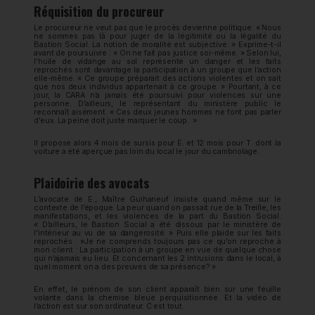
Réquisition du procureur
Le procureur ne veut pas que le procès devienne politique. « Nous
ne sommes pas là pour juger de la légitimité ou la légalité du
Bastion Social. La notion de moralité est subjective. » Exprime-t-il
avant de poursuivre : « On ne fait pas justice soi-même. » Selon lui,
l’huile de vidange au sol représente un danger et les faits
reprochés sont davantage la participation à un groupe que l’action
elle-même. « Ce groupe préparait des actions violentes et on sait
que nos deux individus appartenait à ce groupe. » Pourtant, à ce
jour, la CARA n’a jamais été poursuivi pour violences sur une
personne. D’ailleurs, le représentant du ministère public le
reconnaît aisément. « Ces deux jeunes hommes ne font pas parler
d’eux. La peine doit juste marquer le coup. »
Il propose alors 4 mois de sursis pour E. et 12 mois pour T. dont la
voiture a été aperçue pas loin du local le jour du cambriolage.
Plaidoirie des avocats
L’avocate de E., Maître Guihaneuf insiste quand même sur le
contexte de l’époque. La peur quand on passait rue de la Treille, les
manifestations, et les violences de la part du Bastion Social.
« D’ailleurs, le Bastion Social a été dissous par le ministère de
l’intérieur au vu de sa dangerosité. » Puis elle plaide sur les faits
reprochés : »Je ne comprends toujours pas ce qu’on reproche à
mon client : La participation à un groupe en vue de quelque chose
qui n’ajamais eu lieu. Et concernant les 2 intrusions dans le local, à
quel moment on a des preuves de sa présence? »
En effet, le prénom de son client apparaît bien sur une feuille
volante dans la chemise bleue perquisitionnée. Et la vidéo de
l’action est sur son ordinateur. C est tout.